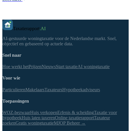
Taxatierapport
.AI
AI-gestuurde woningtaxatie voor de Nederlandse markt. Snel,
objectief en gebaseerd op actuele data.
Snel naar
Hoe werkt het
Prijzen
Nieuws
Start taxatie
AI woningtaxatie
Voor wie
Particulieren
Makelaars
Taxateurs
Hypotheekadviseurs
Toepassingen
WOZ-bezwaar
Huis verkopen
Erfenis & scheiding
Taxatie voor
hypotheek
Huis laten taxeren
Online taxatierapport
Taxateur
zoeken
Gratis woningtaxatie
MJOP Beheer →