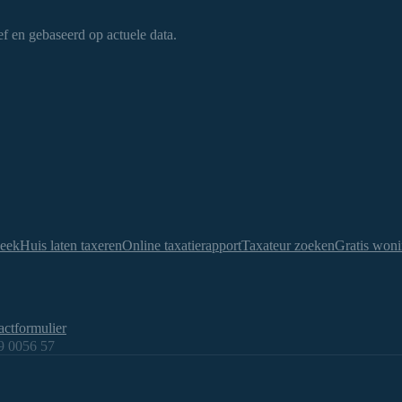
f en gebaseerd op actuele data.
heek
Huis laten taxeren
Online taxatierapport
Taxateur zoeken
Gratis woni
actformulier
 0056 57