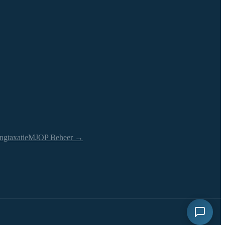
ngtaxatie
MJOP Beheer →