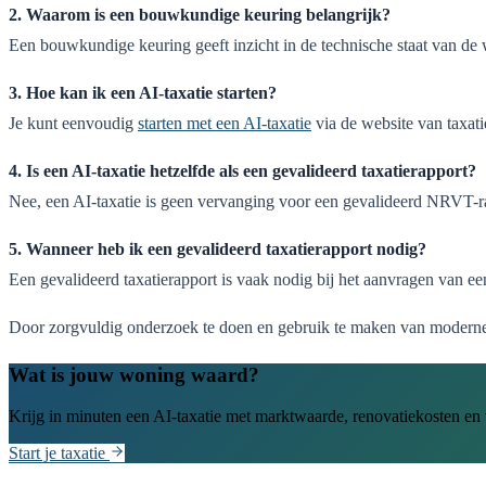
2. Waarom is een bouwkundige keuring belangrijk?
Een bouwkundige keuring geeft inzicht in de technische staat van de
3. Hoe kan ik een AI-taxatie starten?
Je kunt eenvoudig
starten met een AI-taxatie
via de website van taxati
4. Is een AI-taxatie hetzelfde als een gevalideerd taxatierapport?
Nee, een AI-taxatie is geen vervanging voor een gevalideerd NRVT-rap
5. Wanneer heb ik een gevalideerd taxatierapport nodig?
Een gevalideerd taxatierapport is vaak nodig bij het aanvragen van ee
Door zorgvuldig onderzoek te doen en gebruik te maken van moderne t
Wat is jouw woning waard?
Krijg in minuten een AI-taxatie met marktwaarde, renovatiekosten e
Start je taxatie