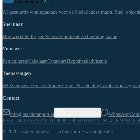
Taxatierapport
.AI
AI-gestuurde woningtaxatie voor de Nederlandse markt. Snel, objectie
Snel naar
Hoe werkt het
Prijzen
Nieuws
Start taxatie
AI woningtaxatie
Voor wie
Particulieren
Makelaars
Taxateurs
Hypotheekadviseurs
Toepassingen
WOZ-bezwaar
Huis verkopen
Erfenis & scheiding
Taxatie voor hypot
Contact
info@taxatierapport.ai
WhatsApp
Cont
Chat / stel je vraag
KVK: 74763563
BTW: NL860017965B01
IBAN: NL41 KNAB 0259
©
2026
Taxatierapport.ai — AI-gestuurde woningtaxatie