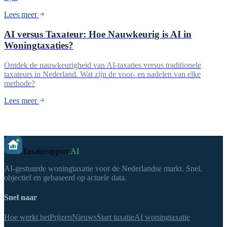
Lees meer
AI versus Taxateur: Hoe Nauwkeurig is AI in
Woningtaxaties?
Ontdek de nauwkeurigheid van AI-taxaties versus traditionele
taxateurs in Nederland. Wat zijn de voor- en nadelen van elke
methode?
Lees meer
Taxatierapport
.AI
AI-gestuurde woningtaxatie voor de Nederlandse markt. Snel,
objectief en gebaseerd op actuele data.
Snel naar
Hoe werkt het
Prijzen
Nieuws
Start taxatie
AI woningtaxatie