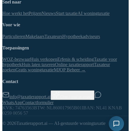
Snel naar
Hoe werkt het
Prijzen
Nieuws
Start taxatie
AI woningtaxatie
Voor wie
Particulieren
Makelaars
Taxateurs
Hypotheekadviseurs
Toepassingen
WOZ-bezwaar
Huis verkopen
Erfenis & scheiding
Taxatie voor
hypotheek
Huis laten taxeren
Online taxatierapport
Taxateur
zoeken
Gratis woningtaxatie
MJOP Beheer →
Contact
info@taxatierapport.ai
Chat / stel je vraag
WhatsApp
Contactformulier
KVK: 74763563
BTW: NL860017965B01
IBAN: NL41 KNAB
0259 0056 57
©
2026
Taxatierapport.ai — AI-gestuurde woningtaxatie