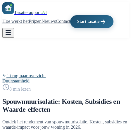
Taxatierapport
.AI
Hoe werkt het
Prijzen
Nieuws
Contact
Start taxatie
Terug naar overzicht
Duurzaamheid
8
min lezen
Spouwmuurisolatie: Kosten, Subsidies en
Waarde-effecten
Ontdek het rendement van spouwmuurisolatie. Kosten, subsidies en
waarde-impact voor jouw woning in 2026.