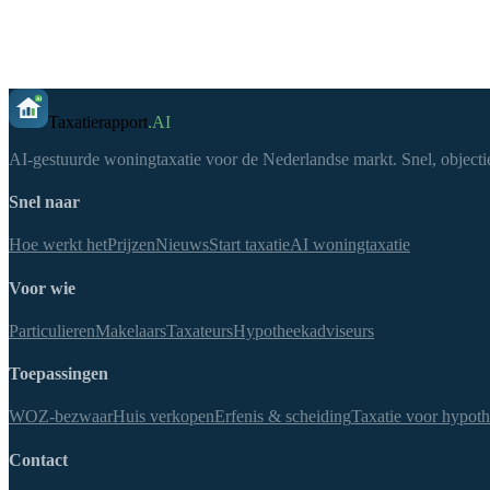
Taxatierapport
.AI
AI-gestuurde woningtaxatie voor de Nederlandse markt. Snel, objectie
Snel naar
Hoe werkt het
Prijzen
Nieuws
Start taxatie
AI woningtaxatie
Voor wie
Particulieren
Makelaars
Taxateurs
Hypotheekadviseurs
Toepassingen
WOZ-bezwaar
Huis verkopen
Erfenis & scheiding
Taxatie voor hypot
Contact