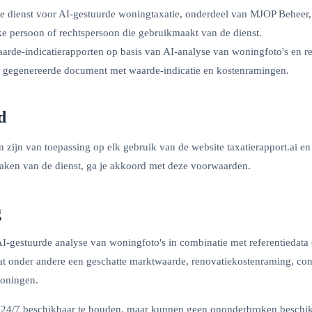
e dienst voor AI-gestuurde woningtaxatie, onderdeel van MJOP Behee
ke persoon of rechtspersoon die gebruikmaakt van de dienst.
arde-indicatierapporten op basis van AI-analyse van woningfoto's en re
t gegenereerde document met waarde-indicatie en kostenramingen.
d
zijn van toepassing op elk gebruik van de website taxatierapport.ai e
maken van de dienst, ga je akkoord met deze voorwaarden.
g
 AI-gestuurde analyse van woningfoto's in combinatie met referentiedata
at onder andere een geschatte marktwaarde, renovatiekostenraming, con
woningen.
st 24/7 beschikbaar te houden, maar kunnen geen ononderbroken beschi