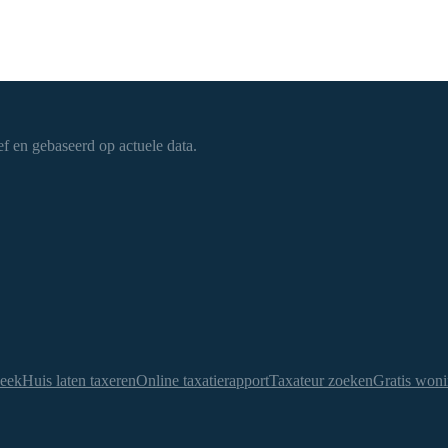
f en gebaseerd op actuele data.
heek
Huis laten taxeren
Online taxatierapport
Taxateur zoeken
Gratis woni