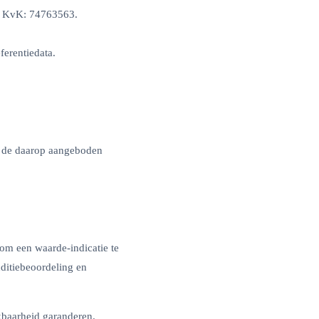
r, KvK: 74763563.
ferentiedata.
n de daarop aangeboden
 om een waarde-indicatie te
ditiebeoordeling en
kbaarheid garanderen.